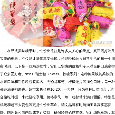
在寻找美味糖果时，性价比往往是许多人关心的重点。真正既好吃又
实惠的糖果，不仅能让味蕾享受愉悦，还能轻松融入日常生活的每一个甜
蜜时刻。以下是一些精选推荐，它们以实惠的价格和令人满足的口感赢得
了众多爱好者。\n\n1. 瑞士糖（Swiss）软糖系列：这种糖果以其柔软的
水果口味和迷你粒包装闻名。无论是草莓、柠檬还是黑加仑口味，每一种
都充满浓郁果香。超市常售价在10-20元一大包，分为多种口味混合，适
合偷吃时握一小把轻松享用。价格亲民，每一粒都带来满口甜醉。特别是
机场和超市大货包装更是性价比革命。瑞文品牌有时与淘宝条高实惠捆
绑。国外版和国内款成本近类似，确保经典始终首选。\n2. 绿瓶豆糖，就