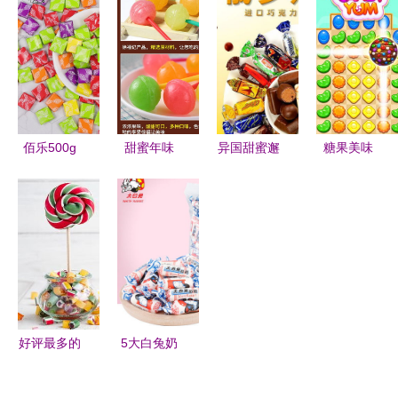
工投产，糖
从坚果到布
探索甜蜜的
多色糖果的
果产业再添
丁的健康零
科学与创意
魔法之旅
新动能
食新主张
佰乐500g
甜蜜年味
异国甜蜜邂
糖果美味
瑞士糖 味
徐福记多嘟
逅自然之选
甜蜜手游的
蕾上的欢乐
棒棒糖桶
一罐解锁东
清凉新体验
与温情
装，点亮童
欧巧思的节
——安卓与
真与喜庆的
日心跳
iOS免费下
季节
载指南
好评最多的
5大白兔奶
4种糖果 第
糖 经典甜
4种口感像
蜜，为每一