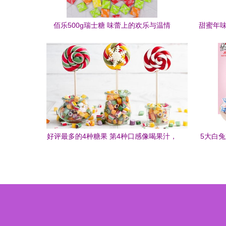
佰乐500g瑞士糖 味蕾上的欢乐与温情
甜蜜年味
好评最多的4种糖果 第4种口感像喝果汁，
5大白
00后都爱吃