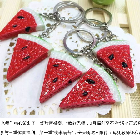
老师们精心策划了一场甜蜜盛宴。“致敬恩师，9月福利享不停”活动正式
即可参与三重惊喜福利。第一重“桃李满营”，全天嗨吃不限停：每凭教师证