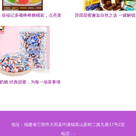
 徐福记多嘟棒棒糖桶装，点亮童
异国甜蜜邂逅自然之选 一罐解
真与喜庆的季节
的节日心跳
兔奶糖 经典甜蜜，为每一场喜事增
添幸福滋味
地址：福建省三明市大田县均溪镇富山新村二路九巷17号2层
电话：-