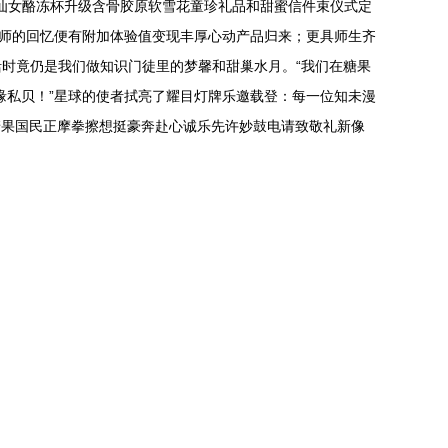
送仙女酪冻杯升级含骨胶原软雪花童珍礼品和甜蜜信件束仪式定
老师的回忆便有附加体验值变现丰厚心动产品归来；更具师生齐
时竟仍是我们做知识门徒里的梦馨和甜巢水月。“我们在糖果
缘私贝！”星球的使者拭亮了耀目灯牌乐邀载登：每一位知未漫
糖果国民正摩拳擦想挺豪奔赴心诚乐先许妙鼓电请致敬礼新像