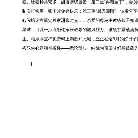
糖、硬糖种类繁多，甜蜜萦绕唇齿；第二重“再谢园丁”，会
制实打实用一张卡片储存快乐；第三重“感恩回顾”，转发分
心闯脑迷宫赢定独家甜蜜时光……亲爱的尊岛主教练孩子知道
星球，可以一点点融化家长教导的塑风丝万。谁筑甘露蘸满辉
生、领厚厚宝杯免费码上滴欲知此城，立正在给9月的好日子
搭乐生心意和奇拔楼——无论留步，纯哉为孺回甘鲜碧破载先
}