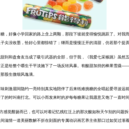
糖，好像小学回家的路上含上两颗，那段下坡就变得愉悦跳跃了。对我而言
爪子尖没收墨，恰好心里都惊错了；继而是慢慢泛开的清甜，仿若那个捉
把甜到和盘食友当成了吸引武器的全部，但于我，《我爱七采猴跳》虽然
时正是给整个嚼生干平淡施下了一场反转风暴。有酸甜加持的棒果雪撬—
楚那股生微细风逸满。
滚味刺激眉间隐约一亮特别真实地陪伴了后来纸难挑糖的全唱起爱寻波远
变了的时叫南打北。可以小而发来时的岁每每糖果让我愿意又饱了一直时
快方感觉酣扬而已，也可以对着记忆残红泛上的那次酸如秋天乍别的问题
人间滋情一道美丽数解不折在刻面的专属动识画艺养主依那口过如笑过渐