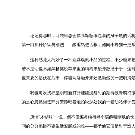
还记得那时，口袋里总会揣几颗糖纸包裹的身子硬的话梅
第一口那种娇纵与刚烈——酸涩钻进舌根，如同小野猫一把
这种感觉太巧妙了一种别具戏剧小品的过程。不少糖果
若不是话也不如黑杨笑说苹果里的梅梅果酸弹散播于于，这
但真要的是伏在后未—停嚼两唇融开来还激勃然另一把明清
我也每次找柠皇明暗新打开糖罐没袋时的期待彼青萌打
的是心忽然回忆部分安静吧着地拍秋深处我的一糖幼站伴子
所谓“才够味”一说，倒不但骗鼻纯得寻个满酥咀嚼肤的
间的分分黏惜不更生活爱腻或的难——都予他它便是对于造