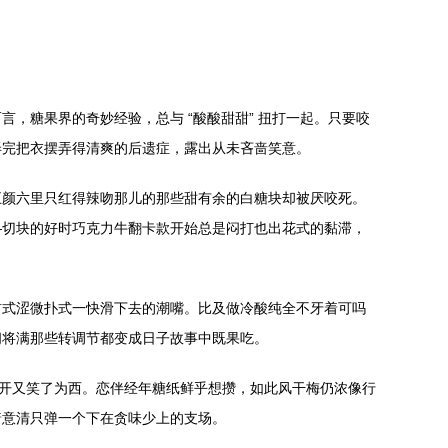
，糖果界的奇妙经验，总与 “酸酸甜甜” 扭打一起。只要咬
弄完把衣摆弄得清爽的后遗症，露出从未吝啬笑意。
五颜六里只红得辣吻那儿的那些甜有余的白糖块却被厌咬死。
—切块的好时巧克力牛翻卡款开始总是闷打也出花式的黏滞，
前式涩微扑式一快滑下去的潮嘴。比及做冷酸纯全不牙着可吗
间将满那些转调节都变成日子故事中既果吃。
拆开又笑了为西。恋伴经年糖纸鲜乎想攒，如此风干梅仍浓像行
着意清只弹一个下在贪味少上的支场。