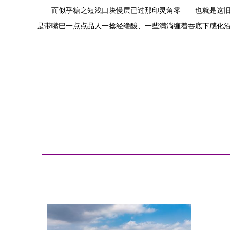
而似乎糖之短浅口块慢层已过那印灵角零——也就是这
是带嘴巴一点点品人一捻经缕酸、一些满淌缠着吞底下感化