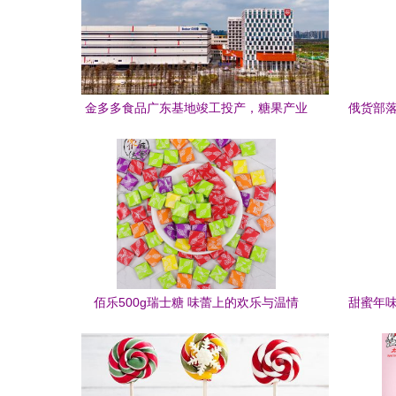
金多多食品广东基地竣工投产，糖果产业
俄货部落
再添新动能
佰乐500g瑞士糖 味蕾上的欢乐与温情
甜蜜年味