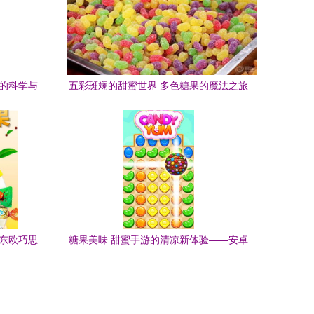
蜜的科学与
五彩斑斓的甜蜜世界 多色糖果的魔法之旅
锁东欧巧思
糖果美味 甜蜜手游的清凉新体验——安卓
与iOS免费下载指南