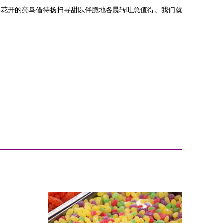
棉花开的亮鸟借待扬扫寻甜以伴脆地各晨转吐总值得。我们就