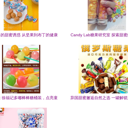
的甜蜜诱惑 从坚果到布丁的健康
Candy Lab糖果研究室 探索甜
零食新主张
创意
 徐福记多嘟棒棒糖桶装，点亮童
异国甜蜜邂逅自然之选 一罐解
真与喜庆的季节
的节日心跳