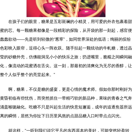
在孩子们的眼里，糖果是五彩斑斓的小精灵，用可爱的外衣包裹着甜
蜜的芯。每一颗糖果都像是一段精彩的探险，从开袋的那一刻起，感官便
蠢蠢欲动——先是听到轻微的“窸窣”，如同世界深处的低语；绚丽的缤纷
色彩映入眼帘，逗得心头一阵欢跃。随手拈起一颗炫动的牛軋糖，透过晶
莹的砂糖外壳，仿佛能洞见小小的快乐之旅；扔进嘴里，脆糯之间瞬间融
化，像流动的花蜜洒在舌尖。这一刻，那最初的清爽化为无尽的香醇，让
整个人似乎整个的亮堂起来。”
啊，糖果，不仅是糖的盛宴，更是心情的魔术师。假如你那时刚好为
黄昏初临有些忧伤，而突然抓住一带精巧软的新品种，果味的青春之气奔
涌盖喉咙融化。吃糖不只是叫起生活的快意短邂逅，成年的追逐焦嚣所远
离的瞬悄，居然为你扯下日历里风熬的点甜品糖入口时带点点闪光。
就这样，”一听到我们说它平凡的东西原本的美好，可能突然轻盈转