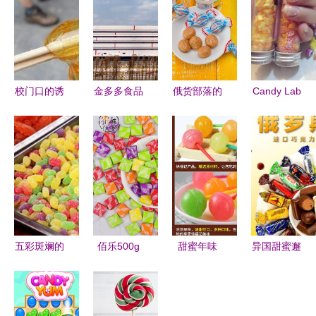
校门口的诱
金多多食品
俄货部落的
Candy Lab
惑
广东基地竣
甜蜜诱惑
糖果研究室
工投产，糖
从坚果到布
探索甜蜜的
果产业再添
丁的健康零
科学与创意
新动能
食新主张
五彩斑斓的
佰乐500g
甜蜜年味
异国甜蜜邂
甜蜜世界
瑞士糖 味
徐福记多嘟
逅自然之选
多色糖果的
蕾上的欢乐
棒棒糖桶
一罐解锁东
魔法之旅
与温情
装，点亮童
欧巧思的节