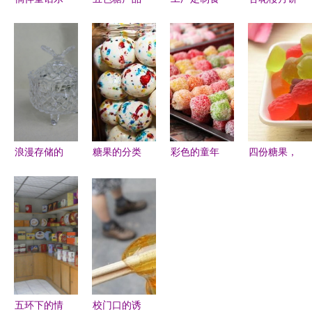
园 高清组
图片 五色
品压片糖果
团购 月饼
图中的糖果
糖店铺装修
OEM代加
黄山月饼厂
盛宴
图片
工 30万片
家
起定做圆形
片剂维生素
糖果的优势
解析
浪漫存储的
糖果的分类
彩色的童年
四份糖果，
艺术 精白
与代表性品
唇尖·糖果
测你近期有
料欧式玻璃
类详解
的艺术
什么大喜事
糖果罐的多
即将发生！
重魅力
五环下的情
校门口的诱