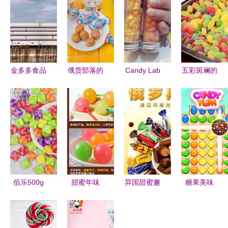
金多多食品
俄货部落的
Candy Lab
五彩斑斓的
广东基地竣
甜蜜诱惑
糖果研究室
甜蜜世界
工投产，糖
从坚果到布
探索甜蜜的
多色糖果的
果产业再添
丁的健康零
科学与创意
魔法之旅
新动能
食新主张
佰乐500g
甜蜜年味
异国甜蜜邂
糖果美味
瑞士糖 味
徐福记多嘟
逅自然之选
甜蜜手游的
蕾上的欢乐
棒棒糖桶
一罐解锁东
清凉新体验
与温情
装，点亮童
欧巧思的节
——安卓与