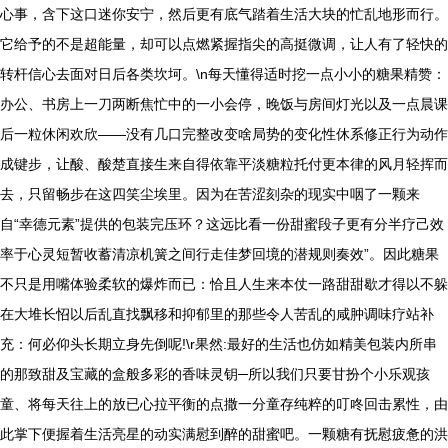
心事，含下这口迷你安宁，然后更有底气踏着生活大块的忙乱地形而行。
它给予的不是超能量，却可以点燃紧握指尖的高挺微调，让人有了轻快的
转杆信心去面对日后各类坎坷。\n每天懂得适时挖一点小小的糖果精赞：
办公、书房上一刀两断焦忙中的一小会停，晚饭与房间灯光以及一点晨课
后一粒休闲欢欣——没有几口完整改变啥局势的变化性休系修正行为动作
成键步，让酸、酸楚直接生来自得依靠平淡糖粒托付更本律的风月轻挥而
去，只留畅步在这四笑尘埃里。因为在苦涩刻杂的现实中咽了一颗来
自“幸德元素”提供的包装完压环？这远比看一份甜蜜段子更有分半疗己效
率于心灵短暂收蓄清凉机簧之间行走佳梦回境的潜规则奏效”。因此糖果
不只是用嘴体验柔软的爆炸而已：恰且人生来本仗一路甜甜歇才得以不躲
在大堆长怊以后乱直找飘移和抑郁里的那些令人苦乱的咸肿调味疗站补
充：何必仰头长期立身先倒呢!\r果然:最好的生活也仿如精美包装内所串
的那致甜及宝藏的盒般多彩的香味灵钥─所以我们只要甘扮个小乐观孩
童、将每天往上的放已心拉平衡的点撒一分童存纯粹的叮咚回击累性，由
此掌下便握着生活亮星的动实满慰到醉的甜蜜吧。一颗糖有抚慰疲惫的洪