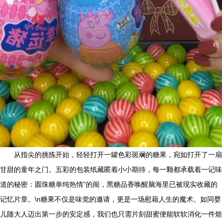
从指尖的挑拣开始，轻轻打开一罐色彩斑斓的糖果，宛如打开了一扇
甘甜的童年之门。五彩的包装纸藏匿着小小期待，每一颗都承载着一记味
道的秘密：圆珠糖单纯热情”的闹，黑糖品香唤醒脑海里已被现实收藏的
记忆片章。\n糖果不仅是味觉的邀请，更是一场慰藉人生的魔术。如同婴
儿随大人迈出第一步的安定感，我们也只需片刻甜蜜便能软软消化一件烦